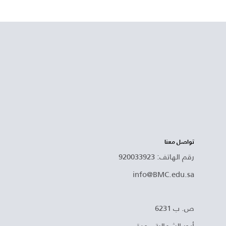
تواصل معنا
رقم الهاتف: 920033923
info@BMC.edu.sa
ص. ب 6231
أبحر الشمالية ، جدة